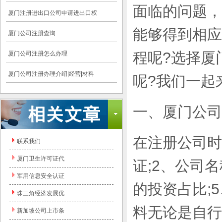
面临的问题，
厦门注册进出口公司申请进出口权
能够得到相应
厦门公司注册查询
程呢?选择厦
厦门公司注册怎么办理
厦门公司注册办理介绍|经营|材料
呢?我们一起
一、厦门公司
在注册公司时
联系我们
厦门卫生许可证代
证;2、公司
军用信息安全认证
的投资占比;
珠三角经济发展优
料无论是自行
新加坡公司上市条