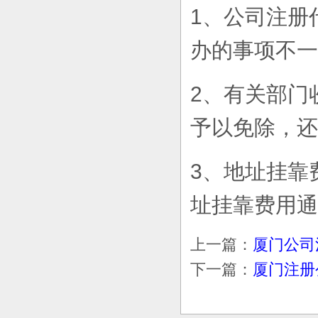
1、公司注册
办的事项不一
2、有关部门
予以免除，还
3、地址挂靠
址挂靠费用通常
上一篇：
厦门公司
下一篇：
厦门注册