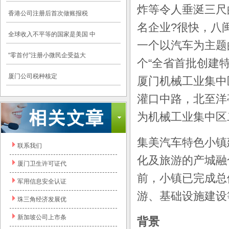
炸等令人垂涎三尺
香港公司注册后首次做账报税
名企业?很快，八
全球收入不平等的国家是美国 中
一个以汽车为主题
“零首付”注册小微民企受益大
个“全省首批创建
厦门公司税种核定
厦门机械工业集中
灌口中路，北至洋
为机械工业集中区二
集美汽车特色小镇
联系我们
化及旅游的产城融
厦门卫生许可证代
前，小镇已完成总
军用信息安全认证
游、基础设施建设
珠三角经济发展优
新加坡公司上市条
背景