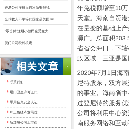
年免税额增至10
香港公司注册后首次做账报税
天堂。海南自贸港
全球收入不平等的国家是美国 中
在量变的基础上产
“零首付”注册小微民企受益大
源广。总面积203
厦门公司税种核定
省省会海口，下辖
政区域。三亚是国
2020
年
7
月
1
日海
尼特股东，双方展
联系我们
的事业。海南省中
厦门卫生许可证代
过登尼特的服务优
军用信息安全认证
公司将利用中心资
珠三角经济发展优
南服务网络和互动
新加坡公司上市条